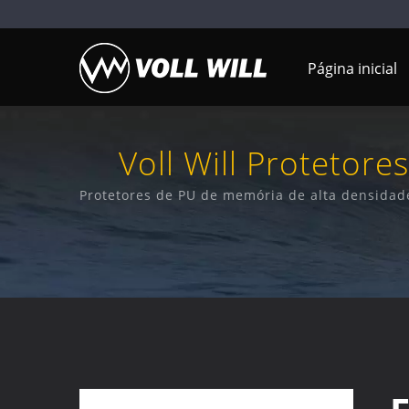
Página inicial
Voll Will Proteto
Azul, Com Um Desi
Protetores de PU de memória de alta densidade
contra impactos extremos, escudos 
Portas De Ventilação
Fornecedor De Tec
Apl