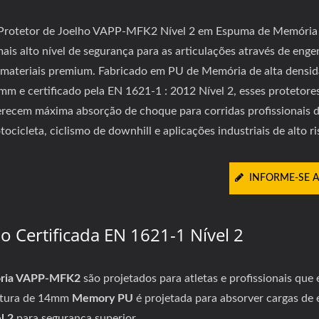
Protetor de Joelho VAPP-MFK2 Nível 2 em Espuma de Memória
mais alto nível de segurança para as articulações através de enge
 materiais premium. Fabricado em PU de Memória de alta densi
mm e certificado pela EN 1621-1 : 2012 Nível 2, esses protetore
erecem máxima absorção de choque para corridas profissionais 
ocicleta, ciclismo de downhill e aplicações industriais de alto ri
INFORME-SE 
ão Certificada EN 1621-1 Nível 2
ória VAPP-MFK2
são projetados para atletas e profissionais que
rutura de 14mm
Memory PU
é projetada para absorver cargas de 
l 2
para segurança superior.