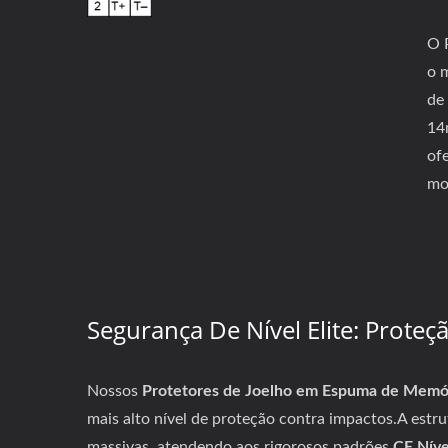
O 
o 
de
14
of
mot
Segurança De Nível Elite: Proteç
Nossos
Protetores de Joelho em Espuma de Mem
mais alto nível de proteção contra impactos.A est
massivas, atendendo aos rigorosos padrões
CE Níve