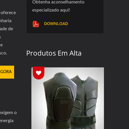
Obtenha aconselhamento
especializado aqui!
 oferece
nharia
DOWNLOAD
dade de
s
de
Produtos Em Alta
sco.
AGORA
 exigem o
energia