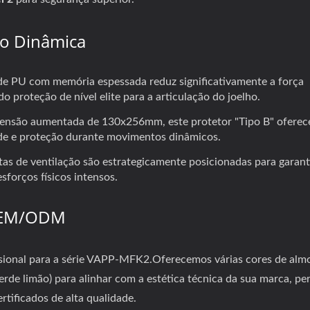
ão Dinâmica
INJEÇÃO VAPP
Botas De Potência
de PU com memória espessada reduz significativamente a força
o proteção de nível elite para a articulação do joelho.
nsão aumentada de 130x256mm, este protetor "Tipo B" oferec
ade e proteção durante movimentos dinâmicos.
tas de ventilação são estrategicamente posicionadas para garant
forços físicos intensos.
 OEM/ODM
sional para a série VAPP-MFK2.Oferecemos várias cores de alm
e verde limão) para alinhar com a estética técnica da sua marca, p
tificados de alta qualidade.