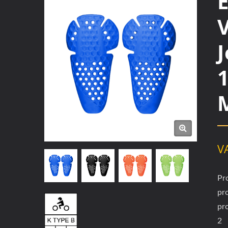
1
V
Pr
pr
pr
2