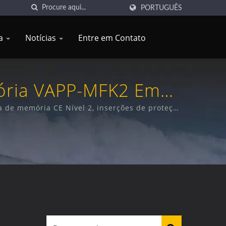
PORTUGUÊS
a
Notícias
Entre em Contato
mória VAPP-MFK2 Em
Multi-Segmentado E
a de memória CE Nível 2, inserções de proteção
 em neoprene para várias aplicações
 EN 1621-1 Nível 2. |
nte Confiável Para
iais