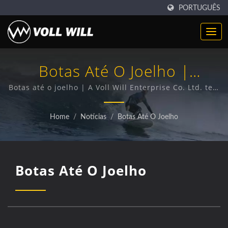
PORTUGUÊS
Botas Até O Joelho |
Fornecedor De Tecido De
Botas até o joelho | A Voll Will Enterprise Co. Ltd. tem
sido um fornecedor profissional de produtos de
Neoprene | Fabricante
Neoprene premium por 38 anos.
Home
/
Notícias
/
Botas Até O Joelho
Confiável Para Aplicações
Esportivas E Industriais
Botas Até O Joelho