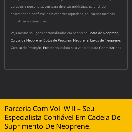
duráveis e personalizáveis para diversas indústrias, garantindo
desempenho confiável para esportes aquáticos, aplicações médicas,
industriais e comerciais.
Veja nossas soluções personalizadas em neoprene
Botas de Neoprene
,
Calças de Neoprene
,
Botas de Pesca em Neoprene
,
Luvas de Neoprene
,
Camisa de Proteção
,
Protetores
e sinta-se à vontade para
Contactar-nos
.
Parceria Com Voll Will – Seu
Especialista Confiável Em Cadeia De
Suprimento De Neoprene.