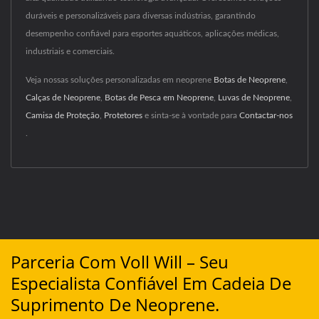
duráveis e personalizáveis para diversas indústrias, garantindo
desempenho confiável para esportes aquáticos, aplicações médicas,
industriais e comerciais.
Veja nossas soluções personalizadas em neoprene
Botas de Neoprene
,
Calças de Neoprene
,
Botas de Pesca em Neoprene
,
Luvas de Neoprene
,
Camisa de Proteção
,
Protetores
e sinta-se à vontade para
Contactar-nos
.
Parceria Com Voll Will – Seu
Especialista Confiável Em Cadeia De
Suprimento De Neoprene.