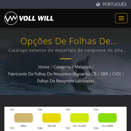
PORTUGUÊS
Opções De Folhas De
Neoprene Laminado
Catálogo extenso de materiais de neoprene de alta
qualidade com várias opções de laminação de tecido
Premium
para aplicações especializadas
Home
/
Categoria
/
Materiais
/
Fabricante De Folhas De Neoprene (Borracha CR / SBR / CVS)
/
Folhas De Neoprene Laminadas