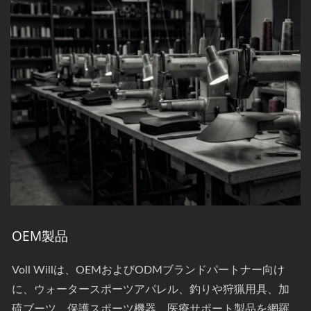
ーネントを必要とする顧客にサービスを提供します。 私
たちの技術チームは、材料選定、カスタムラミネーショ
ン、そしてすべての生産バッチで一貫した品質の大量供
給をサポートします。 生産ラインのためにネオプレン材
料を調達している場合、初期サンプルから大量納品ま
で、仕様に応じてサポートする準備が整っています。
OEM製品
Voll Willは、OEMおよびODMブランドパートナー向け
に、ウォータースポーツアパレル、釣りや狩猟用具、加
硫ブーツ、保護スポーツ機器、医療サポート製品を網羅