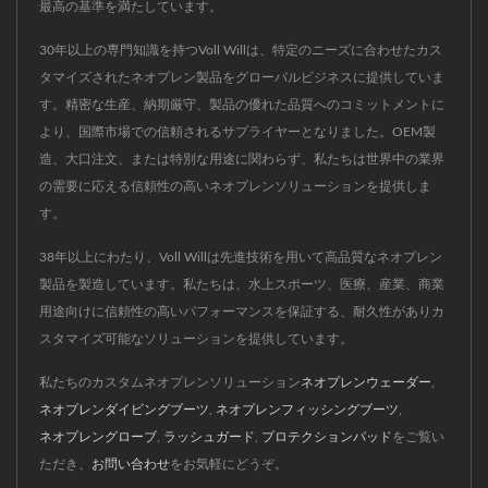
最高の基準を満たしています。
30年以上の専門知識を持つVoll Willは、特定のニーズに合わせたカス
タマイズされたネオプレン製品をグローバルビジネスに提供していま
す。精密な生産、納期厳守、製品の優れた品質へのコミットメントに
より、国際市場での信頼されるサプライヤーとなりました。OEM製
造、大口注文、または特別な用途に関わらず、私たちは世界中の業界
の需要に応える信頼性の高いネオプレンソリューションを提供しま
す。
38年以上にわたり、Voll Willは先進技術を用いて高品質なネオプレン
製品を製造しています。私たちは、水上スポーツ、医療、産業、商業
用途向けに信頼性の高いパフォーマンスを保証する、耐久性がありカ
スタマイズ可能なソリューションを提供しています。
私たちのカスタムネオプレンソリューション
ネオプレンウェーダー
,
ネオプレンダイビングブーツ
,
ネオプレンフィッシングブーツ
,
ネオプレングローブ
,
ラッシュガード
,
プロテクションパッド
をご覧い
ただき、
お問い合わせ
をお気軽にどうぞ。