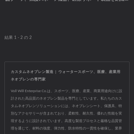
した完成品ネオプレン製品のフルレンジを製造していま
す。 各製品カテゴリは、冷水用ウェットスーツやダイビ
ンググローブから、認定された衝撃保護パッドや産業用
作業ブーツまで、特定のアプリケーションニーズに基づ
結果 1 - 2 の 2
いて構築されており、すべて社内のパターン開発、縫
製、昇華印刷の能力を使用して製造されています。 私た
ちは、初期のコンセプトやサンプリングから本格的な大
量生産まで、ブランドをサポートし、材料、構造方法、
カスタムネオプレン製造 | ウォータースポーツ、医療、産業用
ブランディングにわたるカスタマイズが可能です。 カス
ネオプレンの専門家
タムネオプレン製品ラインを開発している場合、デザイ
ンから納品までプロジェクトをサポートする準備が整っ
Voll Will Enterprise Co.は、スポーツ、医療、産業、商業用途向けに設
計された高品質のネオプレン製品を専門としています。私たちのカス
ています。
タムネオプレンソリューションには、ネオプレンシート、保護具、特
別なアクセサリーが含まれており、柔軟性、耐久性、優れた性能を実
現するように設計されています。高度な製造プロセスと厳格な品質管
理を通じて、材料の強度、弾力性、防水特性の一貫性を確保し、業界