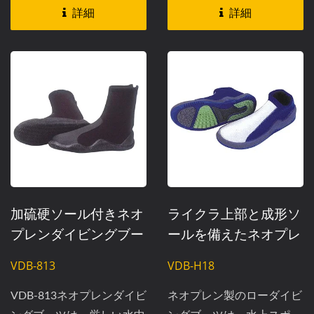
するように設計されていま
ます。高さ8インチのこれ
詳細
詳細
す。...
らのブーツは、鋭い岩、サ
ンゴ礁、ウニに対する優れ
た防御を提供しながら、優
れたトラクションを確保す
る加硫硬ゴムソールを特徴
としています。3mmまた
は5mmの厚さで提供さ
れ、さまざまな水温での長
時間のダイビングに対して
信頼できる暖かさと快適さ
加硫硬ソール付きネオ
ライクラ上部と成形ソ
を提供します。
プレンダイビングブー
ールを備えたネオプレ
ツ | VDB-813
ンローダイビングブー
VDB-813
VDB-H18
ツ
VDB-813ネオプレンダイビ
ネオプレン製のローダイビ