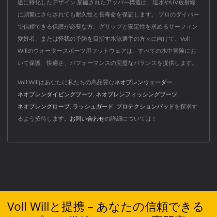
途に特化したデザイン 加硫されたアッパー構造は、塩水やUV放射線
に頻繁にさらされても耐久性と長寿命を保証します。 プロのダイバー
で信頼できる保護が必要な方、グリップと安定性を求めるサーフィン
愛好者、または怪我の予防を目指す水泳選手の方々に向けて、Voll
Willのウォータースポーツ用フットウェアは、すべての水中冒険にお
いて保護、快適さ、パフォーマンスの完璧なバランスを提供します。
Voll Willはあなたに私たちの高品質な
ネオプレンウェーダー
,
ネオプレンダイビングブーツ
,
ネオプレンフィッシングブーツ
,
ネオプレングローブ
,
ラッシュガード
,
プロテクションパッド
を探求す
るよう招待します。
お問い合わせ
の詳細については！
Voll Willと提携 – あなたの信頼できる