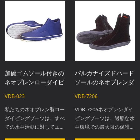
加硫ゴムソール付きの
バルカナイズドハード
ネオプレンローダイビ
ソールのネオプレンダ
ングブーツ | 3mmの
イビングブーツ |
VDB-023
VDB-7206
ウォータースポーツフ
VDB-7206
ットウェア
私たちのネオプレン製ロー
VDB-7206ネオプレンダイ
ダイビングブーツは、すべ
ビングブーツは、過酷な水
ての水中活動に対してエリ
中環境での最大限の保護と
ートな保護と熱絶縁を提供
断熱を目的に設計されてい