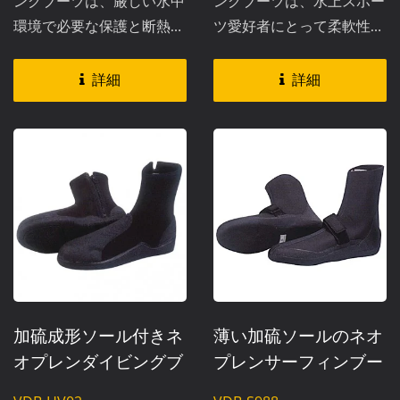
ングブーツは、厳しい水中
ングブーツは、水上スポー
環境で必要な保護と断熱を
ツ愛好者にとって柔軟性と
提供します。高さ7.5イン
保護の完璧なバランスを提
チのこれらのブーツは、鋭
供します。3mmのネオプ
詳細
詳細
い岩やサンゴ礁、その他の
レンと特別なライクラの上
水中の危険から足を守りな
部パネルで構成されてお
がら、安定したグリップを
り、これらの4インチブー
確保するための加硫硬ゴム
ティは足にフィットする人
ソールを特徴としていま
間工学に基づいたデザイン
す。3mmまたは5mmの厚
です。成形されたゴム製の
さで利用可能で、プロのダ
ソールは、岩やサンゴのよ
イビングやウォータースポ
うな鋭利な物体に対する信
ーツに必要な信頼性のある
頼できるバリアとして機能
暖かさと耐久性を提供しま
し、接着された盲縫いの縫
加硫成形ソール付きネ
薄い加硫ソールのネオ
す。
い目は、冷たい水の中で優
オプレンダイビングブ
プレンサーフィンブー
れた断熱性を確保します。
ーツ | VDB-HV02
ツ | VDB-S988