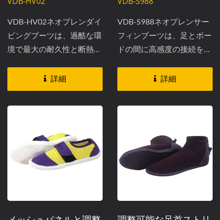
VDB-HV02
VDB-S988
VDB-HV02ネオプレンダイ
VDB-S988ネオプレンサー
ビングブーツは、過酷な環
フィンブーツは、足とボー
境で最大の耐久性と断熱性
ドの間に高感度の接続を提
を必要とするプロのダイバ
供しながら、必要な保護を
ーのために設計されていま
維持するように設計されて
詳細
詳細
す。高さ8インチのこれら
います。...
のブーツは、鋭いサンゴや
岩に対する貫通防止バリア
を提供しながら、湿った表
面での高いトラクションを
維持する特別な加硫成形ソ
ールを特徴としています。
3mmまたは5mmの厚さで
提供され、長時間の水中活
動に対して一貫した暖かさ
メッシュパネルと調整
調整可能な足首ストリ