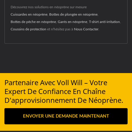
Découvrez nos solutions en néoprène sur mesure
Cuissardes en néoprène
,
Bottes de plongée en néoprène
,
Bottes de pêche en néoprène
,
Gants en néoprène
,
T-shirt anti-irritation
,
Coussins de protection
et n'hésitez pas à
Nous Contacter
.
Partenaire Avec Voll Will – Votre
Expert De Confiance En Chaîne
D'approvisionnement De Néoprène.
ENVOYER UNE DEMANDE MAINTENANT