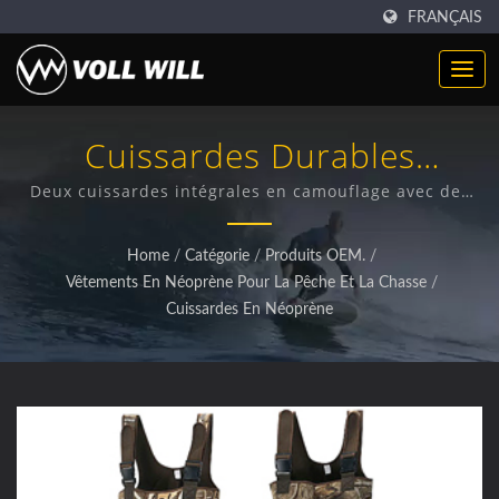
FRANÇAIS
Cuissardes Durables
Conçues Pour Des
Deux cuissardes intégrales en camouflage avec des
bottes en caoutchouc intégrées et des sangles de
Environnements Humides Et
style bretelles, disposées à plat pour l'affichage. |
Home
/
Catégorie
/
Produits OEM.
/
solutions en néoprène sur mesure pour diverses
Difficiles | Produits En
Vêtements En Néoprène Pour La Pêche Et La Chasse
/
industries
Cuissardes En Néoprène
Néoprène Durables |
Accessoires De Haute
Qualité Et Néoprène
Industriel