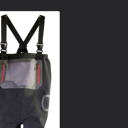
INJECTION VAPP
Cuissard De Puissan