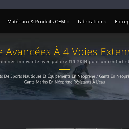
Matériaux & Produits OEM
Fabrication
Entre
 Avancées À 4 Voies Extens
aminée innovante avec polaire FIR-SKIN pour un confort e
s De Sports Nautiques Et Équipements En Néoprène
/
Gants En Néoprè
Gants Marins En Néoprène Résistants À L'eau