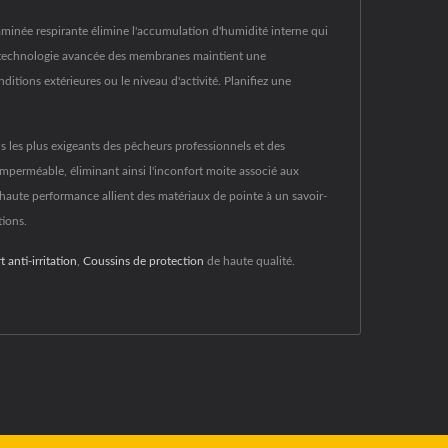
aminée respirante élimine l'accumulation d'humidité interne qui
La technologie avancée des membranes maintient une
itions extérieures ou le niveau d'activité. Planifiez une
s les plus exigeants des pêcheurs professionnels et des
erméable, éliminant ainsi l'inconfort moite associé aux
ute performance allient des matériaux de pointe à un savoir-
tions.
t anti-irritation
,
Coussins de protection
de haute qualité.