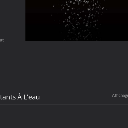
ut
tants À L'eau
Affichag