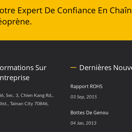
 Votre Expert De Confiance En Chaî
éoprène.
formations Sur
Dernières Nouve
entreprise
Rapport ROHS
6, Sec. 3, Chien Kang Rd.,
03 Sep, 2015
ist., Tainan City 70846,
Bottes De Genou
04 Jan, 2013