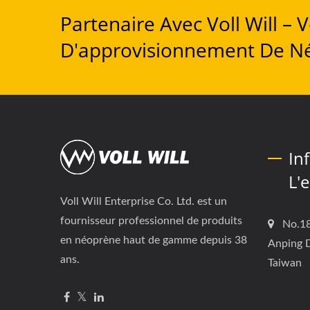
Partenaire Avec Voll Will –
D'approvisionnement De N
In
L'
Voll Will Enterprise Co. Ltd. est un
fournisseur professionnel de produits
No.18
en néoprène haut de gamme depuis 38
Anping D
ans.
Taiwan