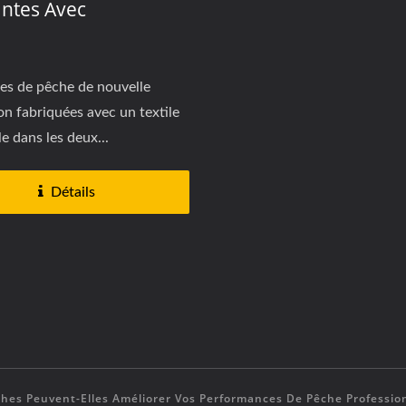
antes Avec
ibilité Dans Les Deux
1
t Doublure En Jersey
Léger
es de pêche de nouvelle
on fabriquées avec un textile
e dans les deux...
Détails
hes Peuvent-Elles Améliorer Vos Performances De Pêche Professio