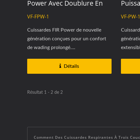
Power Avec Doublure En
Puiss
Polaire Extensible Et FIR-
Extens
VF-FPW-1
VF-PW-
SKIN.
Sens E
Ultra-
Cuissardes FIR Power de nouvelle
Cuissard
génération conçues pour un confort
générati
de wading prolongé....
extensibl
Détails
Résultat 1 - 2 de 2
Comment Des Cuissardes Respirantes À Trois Couc