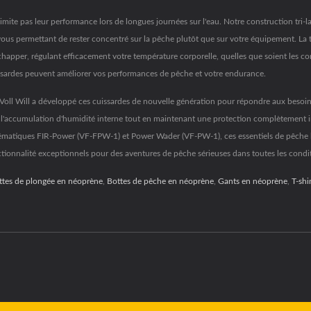
mite pas leur performance lors de longues journées sur l'eau. Notre construction tri-l
, vous permettant de rester concentré sur la pêche plutôt que sur votre équipement. 
chapper, régulant efficacement votre température corporelle, quelles que soient les cond
sardes peuvent améliorer vos performances de pêche et votre endurance.
 Voll Will a développé ces cuissardes de nouvelle génération pour répondre aux besoin
accumulation d'humidité interne tout en maintenant une protection complètement imp
matiques FIR-Power (VF-FPW-1) et Power Wader (VF-PW-1), ces essentiels de pêche ha
nctionnalité exceptionnels pour des aventures de pêche sérieuses dans toutes les condi
ttes de plongée en néoprène
,
Bottes de pêche en néoprène
,
Gants en néoprène
,
T-shir