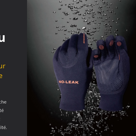
u
ur
e
che
té
t
ité.