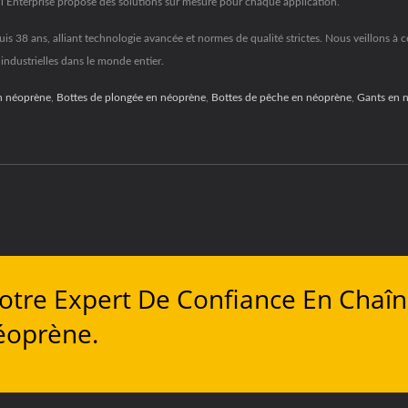
ll Enterprise propose des solutions sur mesure pour chaque application.
is 38 ans, alliant technologie avancée et normes de qualité strictes. Nous veillons à 
 industrielles dans le monde entier.
n néoprène
,
Bottes de plongée en néoprène
,
Bottes de pêche en néoprène
,
Gants en 
 Votre Expert De Confiance En Chaî
éoprène.