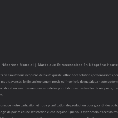
t De Néoprène Mondial | Matériaux Et Accessoires En Néoprène Haut
its en caoutchouc néoprène de haute qualité, offrant des solutions personnalisées pour l
e motifs avancés, le dimensionnement précis et l'ingénierie de matériaux haute perfor
ite collaboration avec des marques mondiales pour fabriquer des feuilles de néoprène, 
re.
onnage, notre tarification et notre planification de production pour garantir des opérat
ologie de pointe et une satisfaction client inégalée. Que vous ayez besoin d'accesso