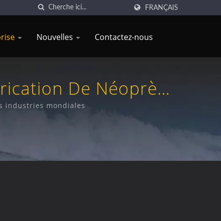
FRANÇAIS
prise
Nouvelles
Contactez-nous
brication De Néoprène
ports Nautiques, Le
es industries mondiales