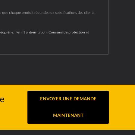
ce que chaque produit réponde aux spécifications des clients,
néoprène
,
T-shirt anti-irritation
,
Coussins de protection
et
ne
ENVOYER UNE DEMANDE
MAINTENANT