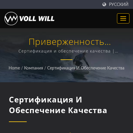
РУССКИЙ
Приверженность
Глобальным Стандартам И
Сертификация и обеспечение качества |
индивидуальные решения из неопрена для
Соблюдение Безопасности
глобальных отраслей
Home
/
Компания
/
Сертификация И Обеспечение Качества
| Производство
Индивидуального
Сертификация И
Неопрена | Эксперты По
Обеспечение Качества
Неопрена Для Водных
Видов Спорта, Медицины И