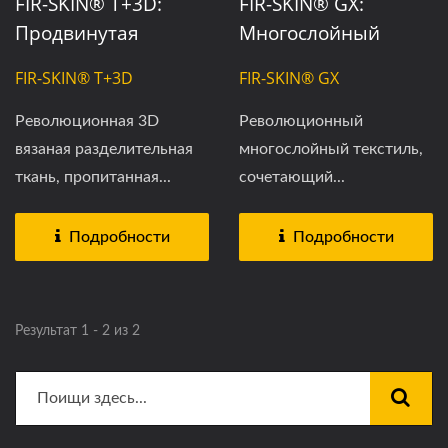
FIR-SKIN® T+3D:
FIR-SKIN® GX:
Продвинутая
Многослойный
Функциональная
Умный Текстиль С
FIR-SKIN® T+3D
FIR-SKIN® GX
Ткань С Жидким
Дальним
Титаном Для
Инфракрасным
Революционная 3D
Революционный
Дальнего
Излучением.
вязаная разделительная
многослойный текстиль,
Инфракрасного
ткань, пропитанная...
сочетающий...
Излучения (FIR).
Подробности
Подробности
Результат 1 - 2 из 2