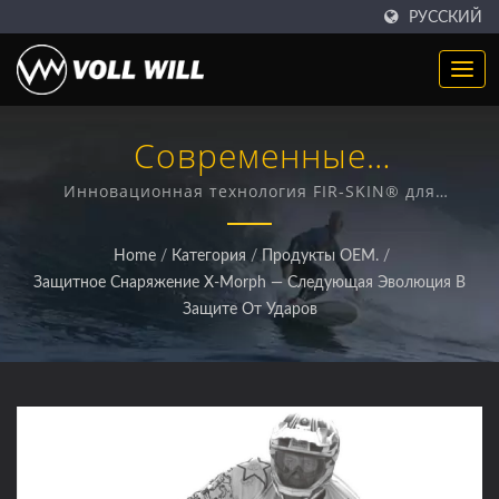
РУССКИЙ
Современные
Функциональные Ткани И
Инновационная технология FIR-SKIN® для
превосходного управления температурой, контроля
Умные Текстили
влаги и повышения производительности
Home
/
Категория
/
Продукты OEM.
/
Защитное Снаряжение X-Morph — Следующая Эволюция В
Защите От Ударов