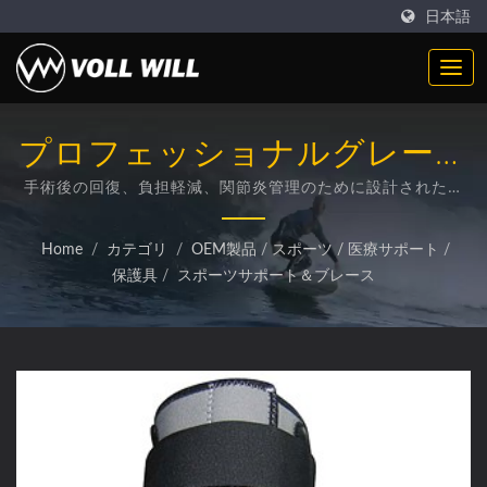
日本語
プロフェッショナルグレード
のオープンパテラ膝サポート
手術後の回復、負担軽減、関節炎管理のために設計された医
療グレードの膝サポートで、プレミアム4mmネオプレン製で
す。
Home
/
カテゴリ
/
OEM製品
/
スポーツ / 医療サポート
/
保護具
/
スポーツサポート＆ブレース