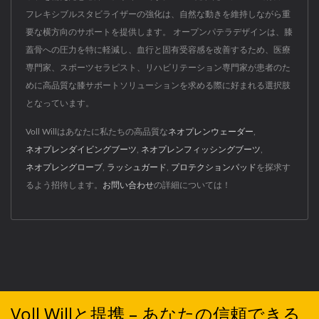
フレキシブルスタビライザーの強化は、自然な動きを維持しながら重
要な横方向のサポートを提供します。 オープンパテラデザインは、膝
蓋骨への圧力を特に軽減し、血行と固有受容感を改善するため、医療
専門家、スポーツセラピスト、リハビリテーション専門家が患者のた
めに高品質な膝サポートソリューションを求める際に好まれる選択肢
となっています。
Voll Willはあなたに私たちの高品質な
ネオプレンウェーダー
,
ネオプレンダイビングブーツ
,
ネオプレンフィッシングブーツ
,
ネオプレングローブ
,
ラッシュガード
,
プロテクションパッド
を探求す
るよう招待します。
お問い合わせ
の詳細については！
Voll Willと提携 – あなたの信頼できる