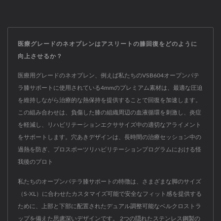
医療グレードのネオプレンはアスリートの膝回復をどのように
向上させるか？
医療用グレードのネオプレン、例えば私たちのVSB604オープンパテ
ラ膝サポートに使用されている4mmのプレミアム素材は、最適な圧迫
を維持しながら治療的な熱保持を提供することで回復を加速します。
この組み合わせは、負傷した膝の組織周辺の血液循環を刺激し、炎症
を軽減し、リハビリテーションエクササイズ中の適切なアライメント
をサポートします。穴あきデザインは、長時間の治療セッション中の
過熱を防ぎ、プロスポーツリハビリテーションプログラムにおける怪
我後のプロト
私たちのオープンパテラ膝サポートの特徴は、さまざまな脚のサイズ
（S-XL）に合わせたカスタマイズ可能で安全なフィット感を提供する
ために、上部と下部に配置されたデュアル調整可能なベルクロストラ
ップを備えた思慮深いデザインです。 2つの隠れたステンレス鋼製の