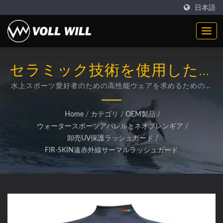
日本語
セラミック技術を使用した高
性能FIN-SKINラッシュガード
水上スポーツ愛好者のための高性能ウェアを求めるための先
進的なUV保護と筋肉サポート
Home
/
カテゴリ
/
OEM製品
/
ウォータースポーツアパレルとネオプレンギア
/
卸売UV保護ラッシュガード
/
FIR-SKIN遠赤外線サーマルラッシュガード