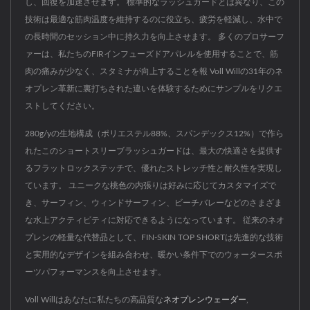
し、回復を加速させます。 標準的なラッシュガードとは異なり、この
技術は最適な筋肉温度を維持するのに役立ち、疲労を軽減し、水中で
の長時間のセッション中に持久力を向上させます。 多くのプロサーフ
ァーは、私たちのFIRインフューズドアパレルを使用することで、筋
肉の痛みが少なく、スタミナが向上することを報 Voll Willの31年のネ
オプレン革新に裏打ちされた違いを体験するためにサンプルをリクエ
ストしてください。
280g/yの生地構成（ポリエステル88%、スパンデックス12%）で作ら
れたこのショートスリーブラッシュガードは、最大の快適さを提供す
るフラットロックステッチで、優れたストレッチ性と耐久性を実現し
ています。 ユニークな桃色の内張りは好みに応じてカスタマイズで
き、サーフィン、ウィンドサーフィン、ビーチバレーなどのさまざま
な水上アクティビティに対応できるようになっています。 従来のネオ
プレンの軽量な代替品として、FIN-SKIN TOP SHORTは先進的な技術
と実用的なデザインを組み合わせ、暖かい条件下でのウォータースポ
ーツパフォーマンスを向上させます。
Voll Willはあなたに私たちの高品質な
ネオプレンウェーダー
,