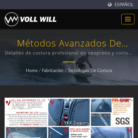
ESPAÑOL
Métodos Avanzados De
Costura Y Confección En
Detalles de costura profesional en neopreno y costura
a ciegas en prendas | desarrollo de productos
Neopreno | Fabricante
innovadores de neopreno para industrias globales
Home
/
Fabricación
/
Tecnologías De Costura
Global De Neopreno |
Materiales Y Accesorios De
Neopreno De Alto
Rendimiento