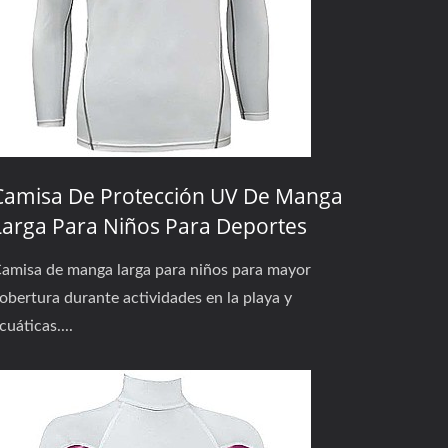
Camisa De Protección UV De Manga
Larga Para Niños Para Deportes
Acuáticos
amisa de manga larga para niños para mayor
obertura durante actividades en la playa y
cuáticas....