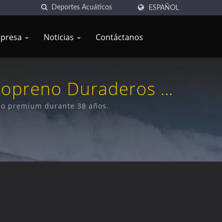
ESPAÑOL
presa
Noticias
Contáctanos
eopreno Duraderos |
 Industrial
eno premium durante 38 años.