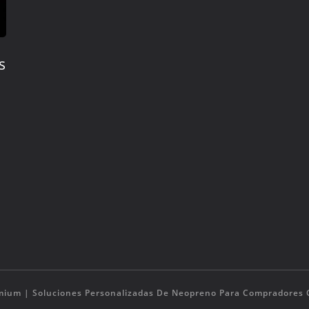
s
mium | Soluciones Personalizadas De Neopreno Para Compradores 