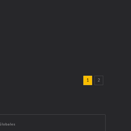
1
2
Globales