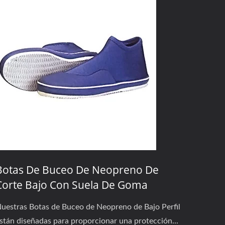
Botas De Buceo De Neopreno De
Corte Bajo Con Suela De Goma
Vulcanizada | Calzado Para Deportes
uestras Botas de Buceo de Neopreno de Bajo Perfil
Acuáticos De 3 Mm.
stán diseñadas para proporcionar una protección...