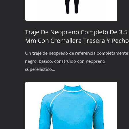
Traje De Neopreno Completo De 3.5
Mm Con Cremallera Trasera Y Pecho
Antideslizante.
Un traje de neopreno de referencia completamente
negro, básico, construido con neopreno
superelástico...