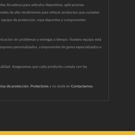
tes Acuáticos para artículos deportivos, aplicaciones
eriales de alto rendimiento para ofrecer productos que cumplen
o, equipo de protección, ropa deportiva y componentes
icación sin problemas y entregas a tiempo. Nuestro equipo está
e neopreno personalizados, componentes de goma especializados o
 calidad. Aseguramos que cada producto cumpla con las
isa de protección
,
Protectores
y no dude en
Contactarnos
.